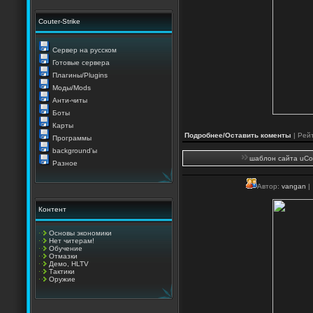
Couter-Strike
Сервер на русском
Готовые сервера
Плагины/Plugins
Моды/Mods
Анти-читы
Боты
Карты
Подробнее/Оставить коменты
| Рейт
Программы
background'ы
шаблон сайта uCoz
Разное
Автор:
vangan
|
Контент
Основы экономики
Нет читерам!
Обучение
Отмазки
Демо, HLTV
Тактики
Оружие