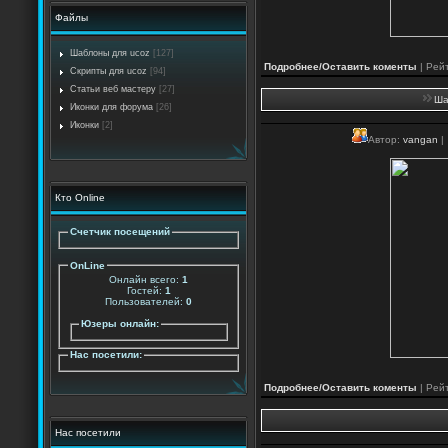
Файлы
Шаблоны для ucoz
[127]
Подробнее/Оставить коменты
| Рейт
Скрипты для ucoz
[94]
Статьи веб мастеру
[27]
Ша
Иконки для форума
[26]
Иконки
[2]
Автор:
vangan
|
Кто Online
Счетчик посещений
OnLine
Онлайн всего:
1
Гостей:
1
Пользователей:
0
Юзеры онлайн:
Нас посетили:
Подробнее/Оставить коменты
| Рейт
Нас посетили