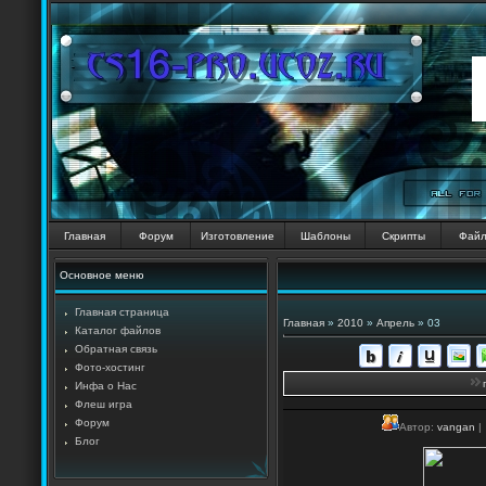
Главная
Форум
Изготовление
Шаблоны
Скрипты
Фай
Основное меню
Главная страница
Главная
»
2010
»
Апрель
»
03
Каталог файлов
Обратная связь
Фото-хостинг
Инфа о Нас
Флеш игра
Форум
Автор:
vangan
|
Блог