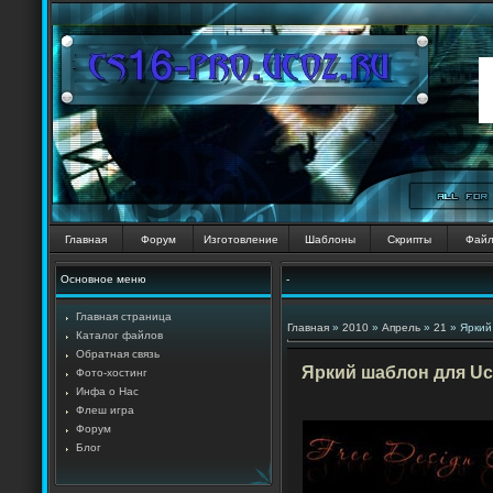
Главная
Форум
Изготовление
Шаблоны
Скрипты
Фай
Основное меню
-
Главная страница
Главная
»
2010
»
Апрель
»
21
» Яркий
Каталог файлов
Обратная связь
Яркий шаблон для Uc
Фото-хостинг
Инфа о Нас
Флеш игра
Форум
Блог