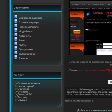
Couter-Strike
Сервер на русском
Готовые сервера
Плагины/Plugins
Моды/Mods
Анти-читы
Боты
Карты
Программы
background'ы
Разное
Если это скрипт то возможно скачи
п
Гость
для того чтобы скачать "
Ярк
из
Контент
Основы экономики
Нет читерам!
Обучение
Категория
:
Шаблоны для ucoz
|
Просмотр
Отмазки
бесплатно скачать шаблоны для ucoz
,
ша
Демо, HLTV
uCoz
,
ucoz бесплатно
,
dc lkz ucoz
,
гсщя
Тактики
Оружие
Всего комментариев
:
0
Добавлять комментарии мог