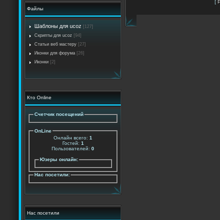
[
Файлы
Шаблоны для ucoz
[127]
Скрипты для ucoz
[94]
Статьи веб мастеру
[27]
Иконки для форума
[26]
Иконки
[2]
Кто Online
Счетчик посещений
OnLine
Онлайн всего:
1
Гостей:
1
Пользователей:
0
Юзеры онлайн:
Нас посетили:
Нас посетили