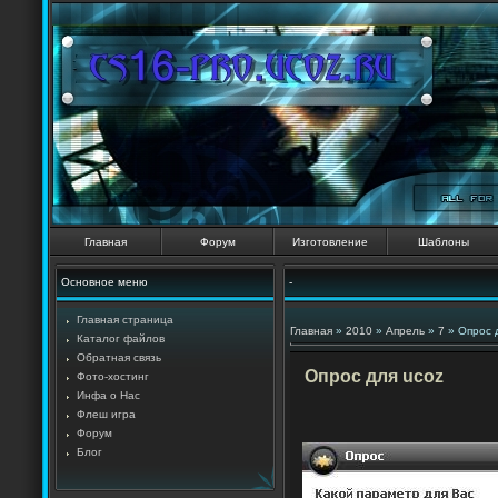
Главная
Форум
Изготовление
Шаблоны
Основное меню
-
Главная страница
Главная
»
2010
»
Апрель
»
7
» Опрос 
Каталог файлов
Обратная связь
Опрос для ucoz
Фото-хостинг
Инфа о Нас
Флеш игра
Форум
Блог