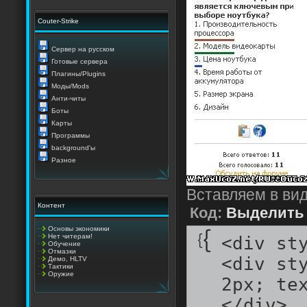
Couter-Strike
Сервер на русском
Готовые сервера
Плагины/Plugins
Моды/Mods
Анти-читы
Боты
Карты
Программы
background'ы
Разное
Вставляем в вид
Контент
Код:
Выделить 
Основы экономики
Нет читерам!
<div st
Обучение
Отмазки
<div st
Демо, HLTV
Тактики
Оружие
2px; te
</div