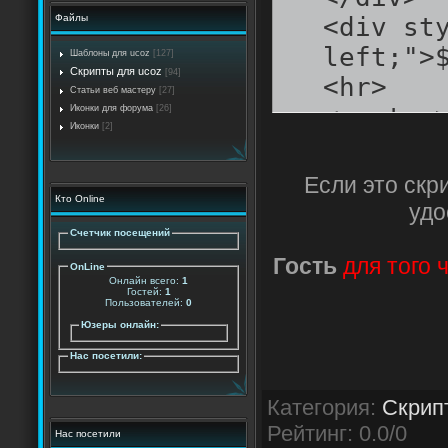
Файлы
<div st
left;">
Шаблоны для ucoz
[127]
Скрипты для ucoz
[94]
<hr>
Статьи веб мастеру
[27]
<cente
Иконки для форума
[26]
Иконки
[2]
<a styl
Если это скр
href="$
Кто Online
удо
src="ht
Счетчик посещений
align=
Гость
для того 
OnLine
Онлайн всего:
1
border
Гостей:
1
Пользователей:
0
<iframe
Юзеры онлайн:
name="i
Нас посетили:
scrolli
Категория
:
Скрип
style="
Рейтинг
:
0.0
/
0
Нас посетили
href="$