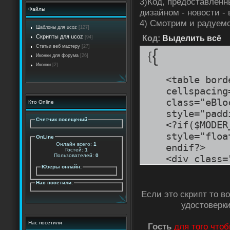
3)Код, предоставленн
Файлы
дизайном - новости -
4) Смотрим и радуем
Шаблоны для ucoz
[127]
Скрипты для ucoz
Код:
Выделить всё
[94]
Статьи веб мастеру
[27]
Иконки для форума
[26]
Иконки
[2]
<table bord
cellspacing
class="eBlo
Кто Online
style="pad
Счетчик посещений
<?if($MODER
style="floa
OnLine
Онлайн всего:
1
endif?>
Гостей:
1
Пользователей:
0
<div class=
Юзеры онлайн:
align:left;
href="$ENT
Нас посетили:
<?if($MESSA
Если это скрипт то в
style="text
удостоверки
align:left;
Нас посетили
top:2px;pa
Гость
для того чтоб