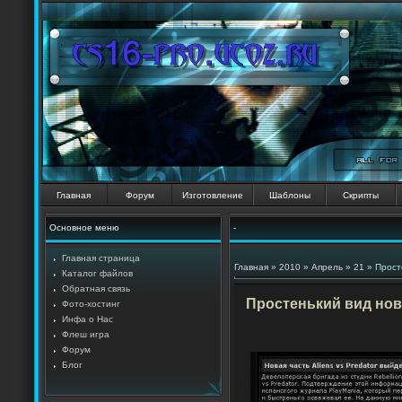
Главная
Форум
Изготовление
Шаблоны
Скрипты
Основное меню
-
Главная страница
Главная
»
2010
»
Апрель
»
21
» Прост
Каталог файлов
Обратная связь
Простенький вид но
Фото-хостинг
Инфа о Нас
Флеш игра
Форум
Блог