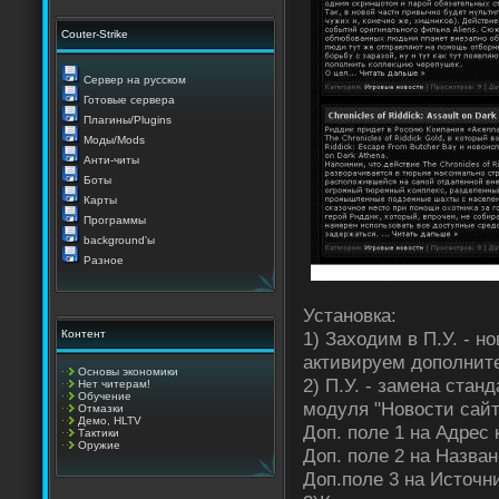
Couter-Strike
Сервер на русском
Готовые сервера
Плагины/Plugins
Моды/Mods
Анти-читы
Боты
Карты
Программы
background'ы
Разное
Установка:
Контент
1) Заходим в П.У. - н
активируем дополнит
Основы экономики
2) П.У. - замена ста
Нет читерам!
Обучение
модуля "Новости сайт
Отмазки
Демо, HLTV
Доп. поле 1 на Адрес 
Тактики
Оружие
Доп. поле 2 на Назван
Доп.поле 3 на Источн