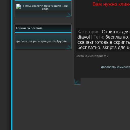
Вам нужно кликн
<?if($OTHER
alt="$OTHER
width="255
$MESSAGE$
Кликни по рекламе
</div><?en
Категория
:
Скрипты для
<?if($ATTAC
diavol
|
Теги
:
бесплатно
-работа, за регистрацию по 4рубля.
class="eAtt
скачаьт готовые скрипт
бесплатно
,
skript's для 
$ATTACHMENT
class="eDe
Всего комментариев
:
0
style="cle
<?if($CATEG
Добавлять коммента
href="$CATE
|<?endif?
Просмотров
Дата: <span
title="$TI
<?if($RATIN
$RATING$/$
<?if($COMME
href="$COMM